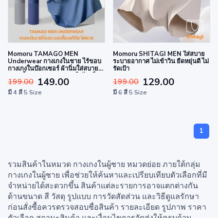
Momoru TAMAGO MEN
Momoru SHITAGI MEN ใส่สบาย
Underwear กางเกงในชาย ไร้ขอบ
ระบายอากาศ ไม่เข้าวิน ยืดหยุ่นดี ไม่
กางเกงในบ๊อกเซอร์ ผ้านิ่มใส่สบาย
รัดเป้า
ต้านเชื้อแบคทีเรีย กางเกงในไข่เย็น
149.00
129.00
199.00
199.00
มี 4 สี 5 Size
มี 6 สี 5 Size
1
รวมสินค้าในหมวด กางเกงในผู้ชาย หมวดย่อย ภายใต้กลุ่ม
กางเกงในผู้ชาย เพื่อช่วยให้ค้นหาและเปรียบเทียบตัวเลือกที่มี
จำหน่ายได้สะดวกขึ้น สินค้าแต่ละรายการอาจแตกต่างกัน
ด้านขนาด สี วัสดุ รูปแบบ การวัดสัดส่วน และวิธีดูแลรักษา
ก่อนสั่งซื้อควรตรวจสอบชื่อสินค้า รายละเอียด รูปภาพ ราคา