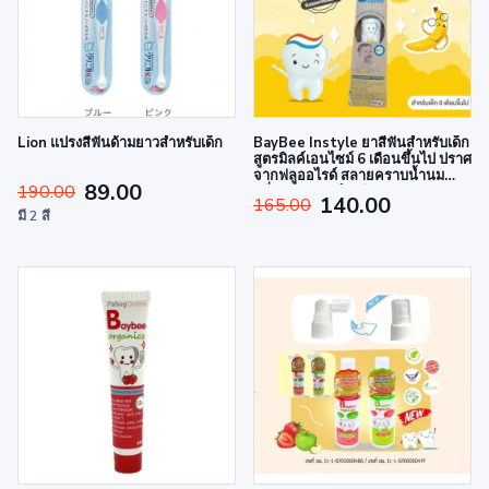
Lion แปรงสีฟันด้ามยาวสำหรับเด็ก
BayBee Instyle ยาสีฟันสำหรับเด็ก
สูตรมิลค์เอนไซม์ 6 เดือนขึ้นไป ปราศ
จากฟลูออไรด์ สลายคราบน้ำนม
89.00
190.00
กลิ่นกล้วย ออร์แกนิค ขนาดพกพา
140.00
165.00
มี 2 สี