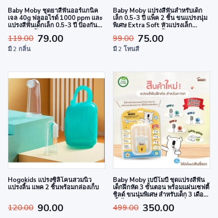
Baby Moby ชุดยาสีฟันออร์แกนิค
Baby Moby แปรงสีฟันสำหรับเด็ก
เจล 40g ฟลูออไรด์ 1000 ppm และ
เล็ก 0.5-3 ปี แพ็ค 2 ชิ้น ขนแปรงนุ่ม
แปรงสีฟันเด็กเล็ก 0.5-3 ปี ป้องกัน
พิเศษ Extra Soft หัวแปรงเล็ก
ฟันผุ อ่อนโยน ปลอดภัย ปราศจาก
ซอกซอนง่าย อ่อนโยนต่อเหงือกและ
79.00
75.00
119.00
99.00
สารอันตราย
ฟันซี่แรก
มี 2 กลิ่น
มี 2 โทนสี
Hogokids แปรงซิลิโคนสวมนิ้ว
Baby Moby เบบี้โมบี้ ชุดแปรงสีฟัน
แปรงลิ้น แพค 2 ชิ้นพร้อมกล่องเก็บ
เด็กฝึกหัด 3 ขั้นตอน พร้อมแผ่นเซฟตี้
ชิลด์ ขนนุ่มพิเศษ สำหรับเด็ก 3 เดือน
ขึ้นไป ปลอดภัย มาตรฐานญี่ปุ่น
90.00
350.00
120.00
499.00