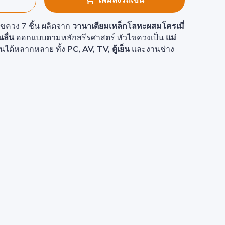
เพิ่มลงรถเข็น
ขควง 7 ชิ้น ผลิตจาก
วานาเดียมเหล็กโลหะผสมโครเมี่
นลื่น
ออกแบบตามหลักสรีรศาสตร์ หัวไขควงเป็น
แม่
านได้หลากหลาย ทั้ง
PC, AV, TV, ตู้เย็น
และงานช่าง