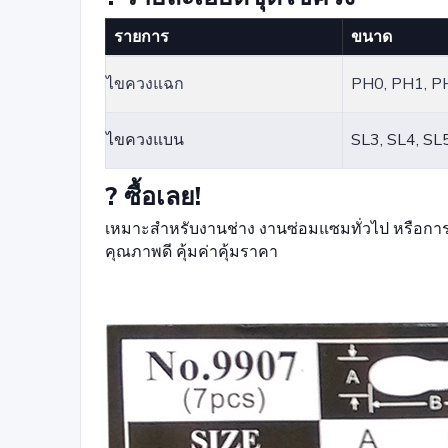
รายการ
ขนาด
ไขควงแฉก
PH0, PH1, P
ไขควงแบน
SL3, SL4, SL
?️ ซื้อเลย!
เหมาะสำหรับงานช่าง งานซ่อมแซมทั่วไป หรือการใ
คุณภาพดี คุ้มค่าคุ้มราคา