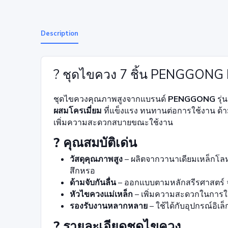
Description
? ชุดไขควง 7 ชิ้น PENGGONG
ชุดไขควงคุณภาพสูงจากแบรนด์
PENGGONG
รุ่
ผสมโครเมี่ยม
ที่แข็งแรง ทนทานต่อการใช้งาน ด้ามจ
เพิ่มความสะดวกสบายขณะใช้งาน
? คุณสมบัติเด่น
วัสดุคุณภาพสูง
– ผลิตจากวานาเดียมเหล็กโล
สึกหรอ
ด้ามจับกันลื่น
– ออกแบบตามหลักสรีรศาสตร์ จ
หัวไขควงแม่เหล็ก
– เพิ่มความสะดวกในการใช้
รองรับงานหลากหลาย
– ใช้ได้กับอุปกรณ์อิเล็
? รายละเอียดชุดไขควง