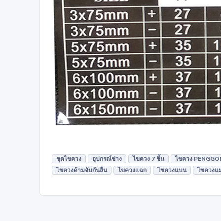
ชุดไขควง
อุปกรณ์ช่าง
ไขควง 7 ชิ้น
ไขควง PENGGO
ไขควงด้ามจับกันลื่น
ไขควงแฉก
ไขควงแบน
ไขควงแม่