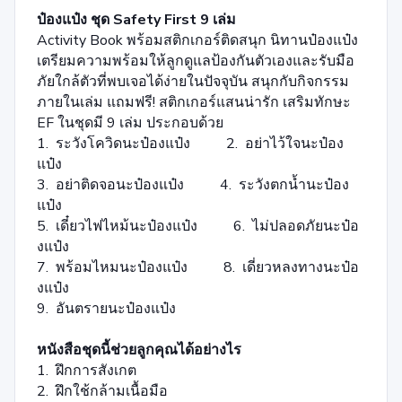
ป๋องแป๋ง ชุด Safety First 9 เล่ม
Activity Book พร้อมสติกเกอร์ติดสนุก นิทานป๋องแป๋ง
เตรียมความพร้อมให้ลูกดูแลป้องกันตัวเองและรับมือ
ภัยใกล้ตัวที่พบเจอได้ง่ายในปัจจุบัน สนุกกับกิจกรรม
ภายในเล่ม แถมฟรี! สติกเกอร์แสนน่ารัก เสริมทักษะ
EF ในชุดมี 9 เล่ม ประกอบด้วย
1. ระวังโควิดนะป๋องแป๋ง 2. อย่าไว้ใจนะป๋อง
แป๋ง
3. อย่าติดจอนะป๋องแป๋ง 4. ระวังตกน้ำนะป๋อง
แป๋ง
5. เดี๋ยวไฟไหม้นะป๋องแป๋ง 6. ไม่ปลอดภัยนะป๋อ
งแป๋ง
7. พร้อมไหมนะป๋องแป๋ง 8. เดี่ยวหลงทางนะป๋อ
งแป๋ง
9. อันตรายนะป๋องแป๋ง
หนังสือชุดนี้ช่วยลูกคุณได้อย่างไร
1. ฝึกการสังเกต
2. ฝึกใช้กล้ามเนื้อมือ