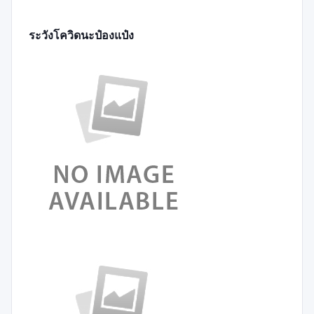
ระวังโควิดนะป๋องแป๋ง