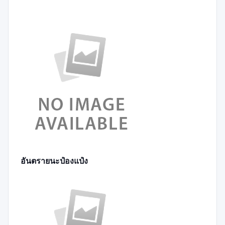
อันตรายนะป๋องแป๋ง