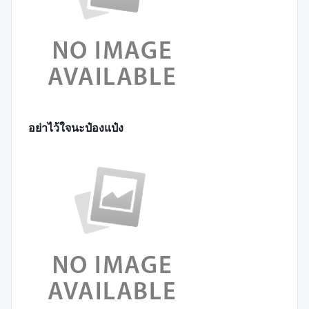
อย่าไว้ใจนะป๋องแป๋ง