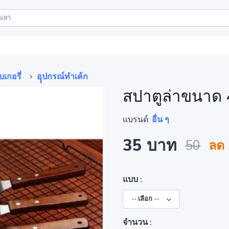
บเกอรี่
อุุปกรณ์ทำเค้ก
สปาตูล่าขนาด 4
แบรนด์:
อื่น ๆ
35 บาท
50
ลด
แบบ :
จำนวน :