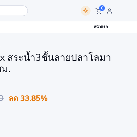
0
หน้าแรก
ก
x สระน้ำ3ชั้นลายปลาโลมา
ซม.
0
ลด 33.85%