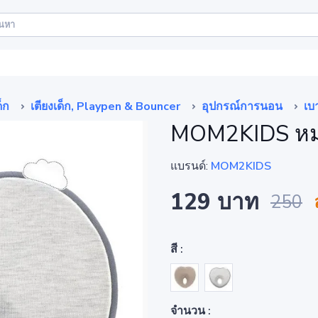
็ก
เตียงเด็ก, Playpen & Bouncer
อุปกรณ์การนอน
เบ
MOM2KIDS หม
แบรนด์:
MOM2KIDS
129 บาท
250
สี :
จำนวน :