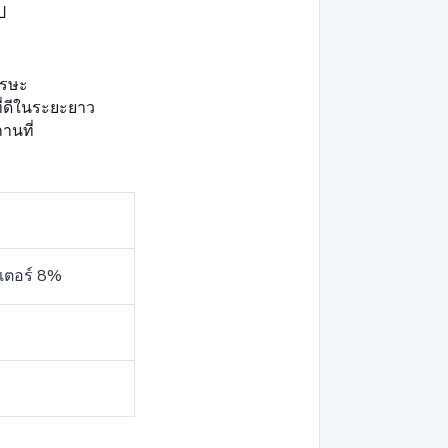
ป
ีรษะ
ที่ดีในระยะยาว
านที่
สเตอร์ 8%