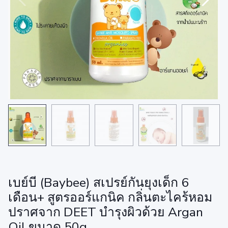
เบย์บี (Baybee) สเปรย์กันยุงเด็ก 6
เดือน+ สูตรออร์แกนิค กลิ่นตะไคร้หอม
ปราศจาก DEET บำรุงผิวด้วย Argan
Oil ขนาด 50g