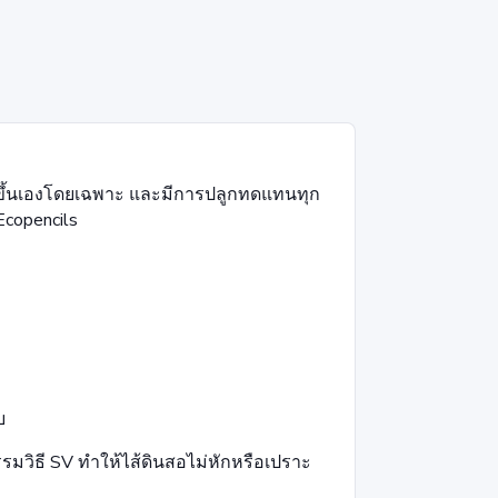
ลูกขึ้นเองโดยเฉพาะ และมีการปลูกทดแทนทุก
 Ecopencils
บ
กรรมวิธี SV ทำให้ไส้ดินสอไม่หักหรือเปราะ