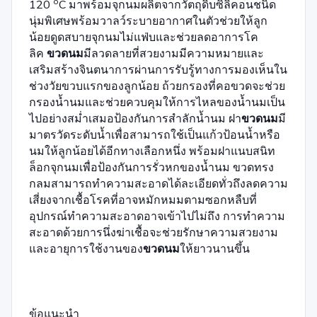
o
120
C มาพร้อมจุกนมผลิตจากวัตถุดิบซิลิคอนชนิด
นุ่มพิเศษพร้อมวาลว์ระบายอากาศในตัวช่วยให้ลูก
น้อยดูดสบายจุกนมไม่แฟ่บและช่วยลดอาการโค
ลิค
ขวดนม
มีลวดลายที่สวยงามมีความหมายและ
เสริมสร้างจินตนาการผ่านการรับรู้ทางการมองเห็นใน
ช่วงวัยขวบแรกของลูกน้อย ถ้วยกรองที่คอขวดจะช่วย
กรองน้ำนมและช่วยควบคุมให้การไหลของน้ำนมเป็น
ไปอย่างสม่ำเสมอป้องกันการสำลักน้ำนม ฝา
ขวดนม
มี
มาตรวัดระดับน้ำเพื่อสามารถใช้เป็นแก้วป้อนน้ำหรือ
นมให้ลูกน้อยได้อีกทางเลือกหนึ่ง พร้อมฝาแนบสนิท
ล็อกจุกนมเพื่อป้องกันการรั่วหกของน้ำนม ขวดทรง
กลมสามารถทำความสะอาดได้ละเอียดทั่วถึงลดความ
เสี่ยงจากเชื้อโรคที่อาจหมักหมมตามซอกหลืบที่
อุปกรณ์ทำความสะอาดอาจเข้าไปไม่ถึง การทำความ
สะอาดด้วยการนึ่งฆ่าเชื้อจะช่วยรักษาความสวยงาม
และอายุการใช้งานของ
ขวดนม
ให้ยาวนานขึ้น
ข้อแนะนำ