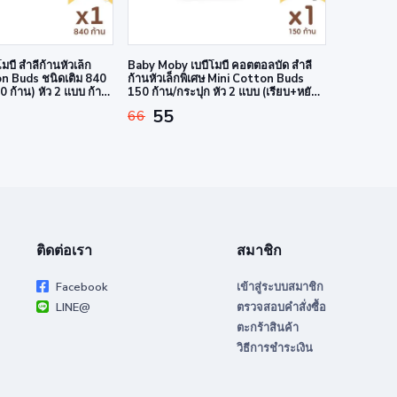
บี้ สำลีก้านหัวเล็ก
Baby Moby เบบี้โมบี้ คอตตอลบัด สำลี
on Buds ชนิดเติม 840
ก้านหัวเล็กพิเศษ Mini Cotton Buds
0 ก้าน) หัว 2 แบบ ก้าน
150 ก้าน/กระปุก หัว 2 แบบ (เรียบ+หยัก)
100% คุ้มค่า
ก้านกระดาษ ฝ้ายแท้ 100% มาตรฐาน
55
66
ญี่ปุ่น
ติดต่อเรา
สมาชิก
Facebook
เข้าสู่ระบบสมาชิก
LINE@
ตรวจสอบคำสั่งซื้อ
ตะกร้าสินค้า
วิธีการชำระเงิน