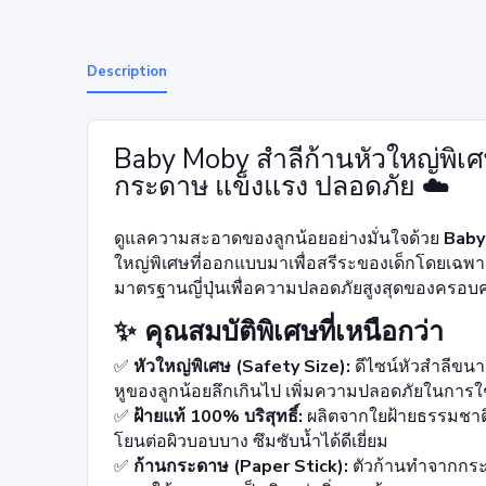
Description
Baby Moby สำลีก้านหัวใหญ่พิเศ
กระดาษ แข็งแรง ปลอดภัย ☁️
ดูแลความสะอาดของลูกน้อยอย่างมั่นใจด้วย
Baby
ใหญ่พิเศษที่ออกแบบมาเพื่อสรีระของเด็กโดยเฉพาะ 
มาตรฐานญี่ปุ่นเพื่อความปลอดภัยสูงสุดของครอบค
✨ คุณสมบัติพิเศษที่เหนือกว่า
✅
หัวใหญ่พิเศษ (Safety Size):
ดีไซน์หัวสำลีขนาด
หูของลูกน้อยลึกเกินไป เพิ่มความปลอดภัยในการใ
✅
ฝ้ายแท้ 100% บริสุทธิ์:
ผลิตจากใยฝ้ายธรรมชาต
โยนต่อผิวบอบบาง ซึมซับน้ำได้ดีเยี่ยม
✅
ก้านกระดาษ (Paper Stick):
ตัวก้านทำจากกระด