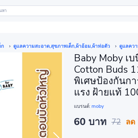
็ก
ดูแลความสะอาด,สุขภาพเด็ก,ผ้าอ้อม,ผ้าห่อตัว
ดูแลควา
Baby Moby เบบี
Cotton Buds 11
พิเศษป้องกันก
แรง ฝ้ายแท้ 10
แบรนด์:
moby
60 บาท
72
ลด