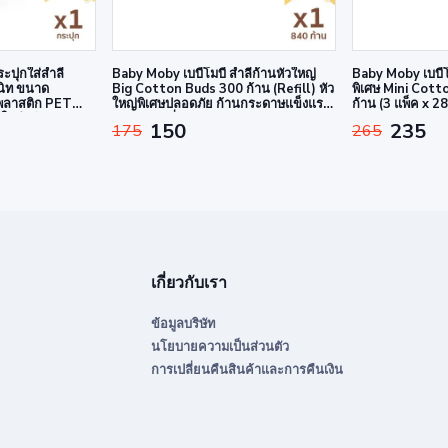
ระปุกใส่สำลี
Baby Moby เบบี้โมบี้ สำลีก้านหัวใหญ่
Baby Moby เบบี้โม
นิท ขนาด
Big Cotton Buds 300 ก้าน (Refill) หัว
พิเศษ Mini Cott
สพลาสติก PET
ใหญ่พิเศษปลอดภัย ก้านกระดาษแข็งแรง
ก้าน (3 แพ็ค x 28
ใส่สำลีและ
มาตรฐานญี่ปุ่น
กระดาษ ฝ้ายแท้ 
150
235
175
265
เกี่ยวกับเรา
ข้อมูลบริษัท
นโยบายความเป็นส่วนตัว
การเปลี่ยนคืนสินค้าและการคืนเงิน