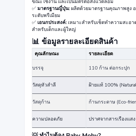
ขณะใช้งาน และเป็นมิตรต่อสิ่งแวดล้อม
✅
มาตรฐานญี่ปุ่น:
ผลิตด้วยมาตรฐานคุณภาพสูง อบ
ระดับพรีเมียม
✅
เอนกประสงค์:
เหมาะสำหรับเช็ดทำความสะอาดร
สำหรับเด็กและผู้ใหญ่
📊 ข้อมูลรายละเอียดสินค้า
คุณลักษณะ
รายละเอียด
บรรจุ
110 ก้าน ต่อกระปุก
วัสดุหัวสำลี
ฝ้ายแท้ 100% (Natura
วัสดุก้าน
ก้านกระดาษ (Eco-frien
ความปลอดภัย
ปราศจากสารเรืองแสง /
💡 ทำไมต้อง Baby Moby?