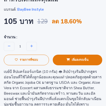
แบรนด์:
BayBee Instyle
105 บาท
129
ลด 18.60%
จำนวน :
รายการที่ชอบ
เพิ่มลงรถเข็น
เบย์บี ลิปแคร์ออร์แกนิค (10 กรัม) 👄 ลิปบำรุงริมฝีปากสูตร
อ่อนโยนที่ใช้ได้ทั้งลูกน้อยและคุณแม่! ปลอดภัยสูงสุดด้วยสาร
สกัด Organic Jojoba Oil มาตรฐาน USDA และ Organic Aloe
Vera จาก Ecocert ผสานพลังธรรมชาติจาก Shea Butter,
Beeswax และน้ำมันสกัดจากมะพร้าว, ทานตะวัน และอัล
มอนด์ ช่วยฟื้นบำรุงริมฝีปากที่แห้งแตกเป็นขุยให้กลับมาเนียน
นุ่มชุ่มชื้นยาวนาน ลดการระคายเคือง มั่นใจได้เพราะ