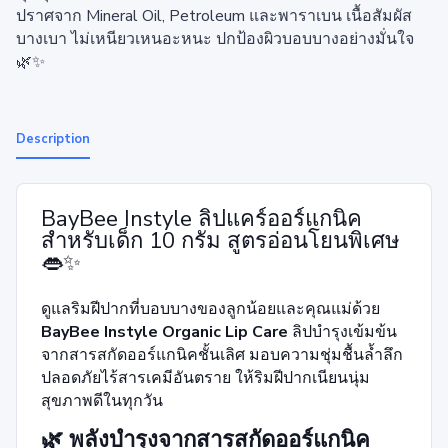
ปราศจาก Mineral Oil, Petroleum และพาราเบน เนื้อสัมผัส
บางเบา ไม่เหนียวเหนอะหนะ ปกป้องผิวบอบบางอย่างมั่นใจ
🌿✨
Description
BayBee Instyle ลิปแคร์ออร์แกนิค
สำหรับเด็ก 10 กรัม สูตรอ่อนโยนพิเศษ
👄✨
ดูแลริมฝีปากที่บอบบางของลูกน้อยและคุณแม่ด้วย
BayBee Instyle Organic Lip Care
ลิปบำรุงเข้มข้น
จากสารสกัดออร์แกนิคชั้นเลิศ มอบความชุ่มชื้นล้ำลึก
ปลอดภัยไร้สารเคมีอันตราย ให้ริมฝีปากเนียนนุ่ม
สุขภาพดีในทุกวัน
🌿 พลังบำรุงจากสารสกัดออร์แกนิค