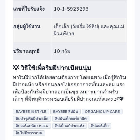
เลขที่ใบรับแจ้ง
10-1-5923293
กลุ่มผู้ใช้งาน
เด็กเล็ก (วัยเริ่มใช้ลิป) และคุณแม่
ผิวแพ้ง่าย
ปริมาณสุทธิ
10 กรัม
💡 วิธีใช้เพื่อริมฝีปากเนียนนุ่ม
ทาริมฝีปากได้บ่อยตามต้องการ โดยเฉพาะเมื่อรู้สึกริม
ฝีปากแห้ง หรือก่อนออกไปเจออากาศเย็นและลม แรง
เพื่อป้องกันริมฝีปากลอกเป็นขุย เหมาะมากสำหรับ
เด็กๆ ที่มีพฤติกรรมชอบเลียริมฝีปากจนแห้งแดง 👶💖
BAYBEE INSTYLE
BAYBEE ลิปมัน
ORGANIC LIP CARE
ลิปบำรุงริมฝีปากเด็ก
ลิปมันเด็กออร์แกนิค
ลิปออร์แกนิค USDA
ลิปเด็กแก้ปากแห้ง
ลิปแคร์เด็ก
ลิปไม่มีพาราเบน