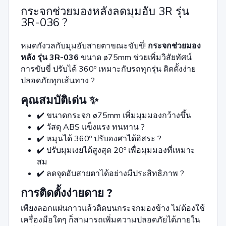
กระจกช่วยมองหลังลดมุมอับ 3R รุ่น
3R-036 ?
หมดกังวลกับมุมอับสายตาขณะขับขี่!
กระจกช่วยมอง
หลัง รุ่น 3R-036
ขนาด ø75mm ช่วยเพิ่มวิสัยทัศน์
การขับขี่ ปรับได้ 360º เหมาะกับรถทุกรุ่น ติดตั้งง่าย
ปลอดภัยทุกเส้นทาง ?️
คุณสมบัติเด่น ✨
✔️ ขนาดกระจก ø75mm เพิ่มมุมมองกว้างขึ้น
✔️ วัสดุ ABS แข็งแรง ทนทาน ?️
✔️ หมุนได้ 360º ปรับองศาได้อิสระ ?
✔️ ปรับมุมเงยได้สูงสุด 20º เพื่อมุมมองที่เหมาะ
สม
✔️ ลดจุดอับสายตาได้อย่างมีประสิทธิภาพ ?️
การติดตั้งง่ายดาย ?
เพียงลอกแผ่นกาวแล้วติดบนกระจกมองข้าง ไม่ต้องใช้
เครื่องมือใดๆ ก็สามารถเพิ่มความปลอดภัยได้ภายใน