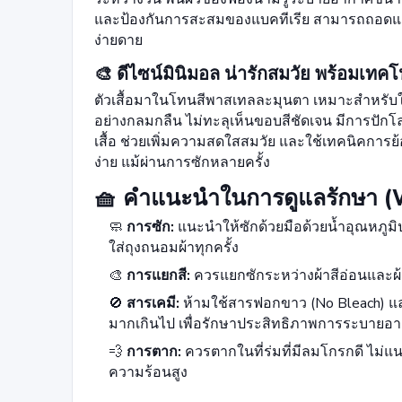
และป้องกันการสะสมของแบคทีเรีย สามารถถอดแย
ง่ายดาย
🎨 ดีไซน์มินิมอล น่ารักสมวัย พร้อมเทคโ
ตัวเสื้อมาในโทนสีพาสเทลละมุนตา เหมาะสำหรับใส่ซ
อย่างกลมกลืน ไม่ทะลุเห็นขอบสีชัดเจน มีการปักโ
เสื้อ ช่วยเพิ่มความสดใสสมวัย และใช้เทคนิคการย้อม
ง่าย แม้ผ่านการซักหลายครั้ง
🧺 คำแนะนำในการดูแลรักษา (W
🧼
การซัก:
แนะนำให้ซักด้วยมือด้วยน้ำอุณหภูมิป
ใส่ถุงถนอมผ้าทุกครั้ง
🎨
การแยกสี:
ควรแยกซักระหว่างผ้าสีอ่อนและผ้า
🚫
สารเคมี:
ห้ามใช้สารฟอกขาว (No Bleach) และ
มากเกินไป เพื่อรักษาประสิทธิภาพการระบายอ
💨
การตาก:
ควรตากในที่ร่มที่มีลมโกรกดี ไม่
ความร้อนสูง