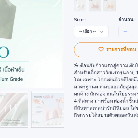
จำนวน :
Size :
รายการที่ชอบ
🌸 ต้อนรับก้าวแรกสู่ความเติ
สำหรับเด็กสาววัยแรกรุ่นอายุ 
โดยเฉพาะ โดดเด่นด้วยดีไซน์ไร
มาตรฐานความปลอดภัยสูงสุด 
ตกค้าง ถักทอจากเส้นใยธรรมชาต
4 ทิศทาง มาพร้อมฟองน้ำชิ้นเด
สีสันพาสเทลน่ารักมินิมอล ใส่
กิจกรรมได้สบายตัวตลอดวันค่