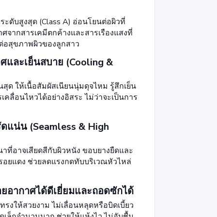
A
บสูงสุด (Class A) อ่อนโยนต่อผิวที่
ราศจากสารเคมีตกค้างและสารเรืองแสงที่
ยต่อสุขภาพผิวของลูกสาว
กาศและเย็นสบาย (Cooling &
 ให้เนื้อสัมผัสเนียนนุ่มดุจไหม รู้สึกเย็น
รเคลื่อนไหวได้อย่างอิสระ ไม่ว่าจะเป็นการ
่รัดแน่น (Seamless & High
หนาที่อาจเสียดสีกับผิวหนัง ขอบยางยืดและ
ทิ้งรอยแดง ช่วยลดแรงกดทับบริเวณหัวไหล่
ะบายอากาศได้ดีเยี่ยมและถอดซักได้
รงให้สวยงาม ไม่เลื่อนหลุดหรือบิดเบี้ยว
เล็กจำนวนมาก ช่วยให้แห้งไว ไม่อับชื้น