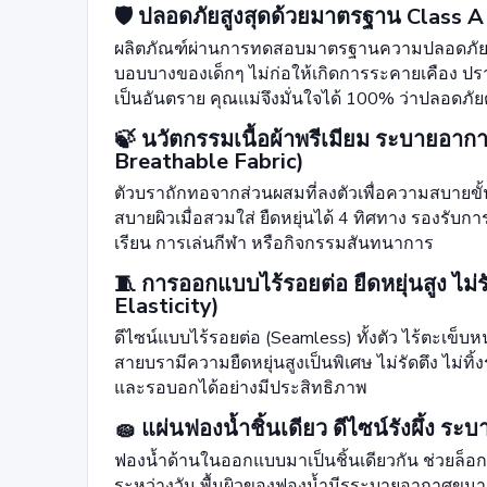
🛡️ ปลอดภัยสูงสุดด้วยมาตรฐาน Class 
ผลิตภัณฑ์ผ่านการทดสอบมาตรฐานความปลอดภัยระดั
บอบบางของเด็กๆ ไม่ก่อให้เกิดการระคายเคือง ป
เป็นอันตราย คุณแม่จึงมั่นใจได้ 100% ว่าปลอดภั
🍃 นวัตกรรมเนื้อผ้าพรีเมียม ระบายอา
Breathable Fabric)
ตัวบราถักทอจากส่วนผสมที่ลงตัวเพื่อความสบายขั้นสุด
สบายผิวเมื่อสวมใส่ ยืดหยุ่นได้ 4 ทิศทาง รองรับกา
เรียน การเล่นกีฬา หรือกิจกรรมสันทนาการ
🧵 การออกแบบไร้รอยต่อ ยืดหยุ่นสูง ไม
Elasticity)
ดีไซน์แบบไร้รอยต่อ (Seamless) ทั้งตัว ไร้ตะเข็บ
สายบรามีความยืดหยุ่นสูงเป็นพิเศษ ไม่รัดตึง ไม่
และรอบอกได้อย่างมีประสิทธิภาพ
🧽 แผ่นฟองน้ำชิ้นเดียว ดีไซน์รังผึ้ง ร
ฟองน้ำด้านในออกแบบมาเป็นชิ้นเดียวกัน ช่วยล็อกท
ระหว่างวัน พื้นผิวของฟองน้ำมีรูระบายอากาศขนาด