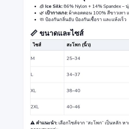
🧊
Ice Silk:
86% Nylon + 14% Spandex – นุ่ม 
🌿
เป้ากางเกง:
ผ้าคอตตอน 100% สีขาวเทา แอ
🧼 ป้องกันกลิ่นอับ ป้องกันเชื้อรา และแห้งเร็ว
📏 ขนาดและไซส์
ไซส์
สะโพก (นิ้ว)
M
25–34
L
34–37
XL
38–40
2XL
40–46
⚠️
คำแนะนำ:
เลือกไซส์จาก “สะโพก” เป็นหลัก หาก