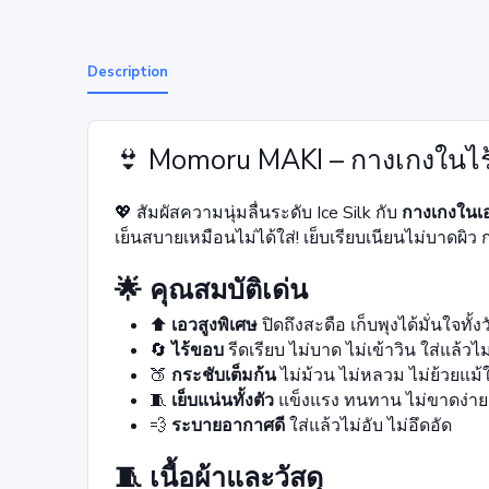
Description
👙 Momoru MAKI – กางเกงในไร้ข
💖 สัมผัสความนุ่มลื่นระดับ Ice Silk กับ
กางเกงในเ
เย็นสบายเหมือนไม่ได้ใส่! เย็บเรียบเนียนไม่บาดผิว 
🌟 คุณสมบัติเด่น
⬆️
เอวสูงพิเศษ
ปิดถึงสะดือ เก็บพุงได้มั่นใจทั้ง
🔄
ไร้ขอบ
รีดเรียบ ไม่บาด ไม่เข้าวิน ใส่แล้วไม
🍑
กระชับเต็มก้น
ไม่ม้วน ไม่หลวม ไม่ย้วยแม
🧵
เย็บแน่นทั้งตัว
แข็งแรง ทนทาน ไม่ขาดง่าย
💨
ระบายอากาศดี
ใส่แล้วไม่อับ ไม่อึดอัด
🧵 เนื้อผ้าและวัสดุ