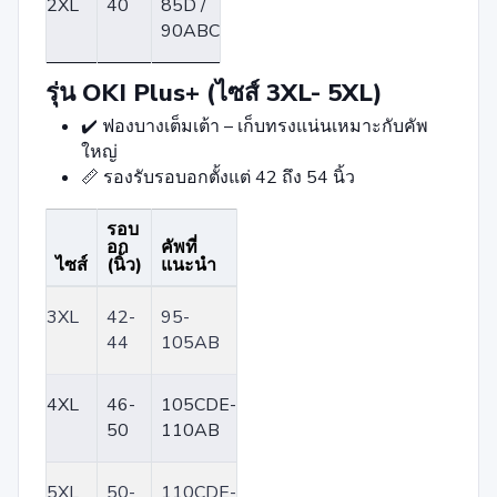
2XL
40
85D /
90ABC
รุ่น OKI Plus+ (ไซส์ 3XL- 5XL)
✔️ ฟองบางเต็มเต้า – เก็บทรงแน่นเหมาะกับคัพ
ใหญ่
📏 รองรับรอบอกตั้งแต่ 42 ถึง 54 นิ้ว
รอบ
อก
คัพที่
ไซส์
(นิ้ว)
แนะนำ
3XL
42-
95-
44
105AB
4XL
46-
105CDE-
50
110AB
5XL
50-
110CDE-