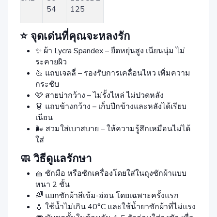
54
125
⭐ จุดเด่นที่คุณจะหลงรัก
✨ ผ้า Lycra Spandex – ยืดหยุ่นสูง เนียนนุ่ม ไม่
ระคายผิว
💪 แถบเจลลี่ – รองรับการเคลื่อนไหว เพิ่มความ
กระชับ
🩷 สายบ่ากว้าง – ไม่รั้งไหล่ ไม่ปวดหลัง
👗 แถบข้างกว้าง – เก็บปีกข้างและหลังได้เรียบ
เนียน
🌬️ สวมใส่เบาสบาย – ให้ความรู้สึกเหมือนไม่ได้
ใส่
🧼 วิธีดูแลรักษา
🧺 ซักมือ หรือซักเครื่องโดยใส่ในถุงซักผ้าแบบ
หนา 2 ชั้น
🌈 แยกซักผ้าสีเข้ม-อ่อน โดยเฉพาะครั้งแรก
💧 ใช้น้ำไม่เกิน 40°C และใช้น้ำยาซักผ้าที่ไม่แรง