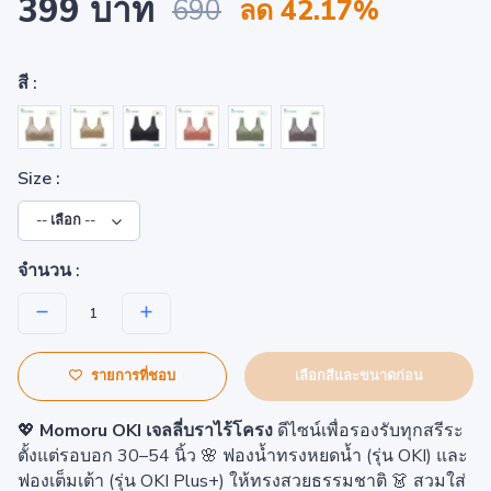
399 บาท
690
ลด 42.17%
สี :
Size :
จำนวน :
เลือกสีและขนาดก่อน
รายการที่ชอบ
💖
Momoru OKI เจลลี่บราไร้โครง
ดีไซน์เพื่อรองรับทุกสรีระ
ตั้งแต่รอบอก 30–54 นิ้ว 🌸 ฟองน้ำทรงหยดน้ำ (รุ่น OKI) และ
ฟองเต็มเต้า (รุ่น OKI Plus+) ให้ทรงสวยธรรมชาติ 👗 สวมใส่