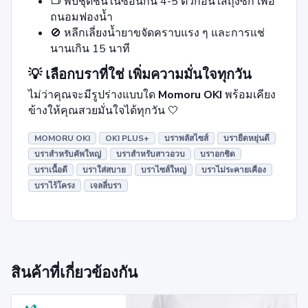
👝 พับชุดชั้นในซ้อนกัน 4-5 ตัวก่อนใส่ถุงซัก เพื่อ
ถนอมฟองน้ำ
🚫 หลีกเลี่ยงน้ำยาขจัดคราบแรง ๆ และการแช่
นานเกิน 15 นาที
💡 เลือกบราที่ใช่ เพิ่มความมั่นใจทุกวัน
ไม่ว่าคุณจะมีรูปร่างแบบใด
Momoru OKI
พร้อมเคียง
ข้างให้คุณสวยมั่นใจได้ทุกวัน 🤍
MOMORU OKI
OKI PLUS+
บราพลัสไซส์
บรายืดหยุ่นดี
บราสำหรับคัพใหญ่
บราสำหรับสาวอวบ
บราอกชิด
บราเนื้อดี
บราใส่สบาย
บราไซส์ใหญ่
บราไม่ระคายเคือง
บราไร้โครง
เจลลี่บรา
สินค้าที่เกี่ยวข้องกัน