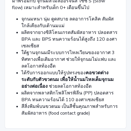
มาพร้อมกับ จุกนมสไมล์ออริจินัล ไซซ์ S (Slow
flow) เหมาะสำหรับเด็ก 0+ เดือนขึ้นไป
จุกนมหนา นุ่ม ดูดสบาย ลดอาการโคลิค สัมผัส
ใกล้เคียงกับเต้านมแม่
ผลิตจากยางซิลิโคนเกรดสัมผัสอาหาร ปลอดสาร
BPA และ BPS ทนความร้อนได้สูงถึง 120 องศา
เซลเซียส
ใต้ฐานจุกนมมีระบบการไหลเวียนของอากาศ 3
ทิศทางเพื่อเติมอากาศ ช่วยให้จุกนมไม่เเฟบ และ
ลดโอกาสท้องอืด
ได้รับการออกแบบให้รูปทรงของ
คอขวดต่าง
ระดับกับตัวขวดนม เพื่อให้น้ำนมไหลเต็มจุกนม
อย่างต่อเนื่อง
ช่วยลดโอกาสท้องอืด
ผลิตจากพลาสติกโพลิโพรพิลีน (PP) ปลอดสาร
BPA ทนความร้อนได้ 110 องศาเซลเซียส
สีสิ่งพิมพ์บนขวดนม เป็นสีชั้นคุณภาพสำหรับการ
สัมผัสอาหาร (food contact grade)