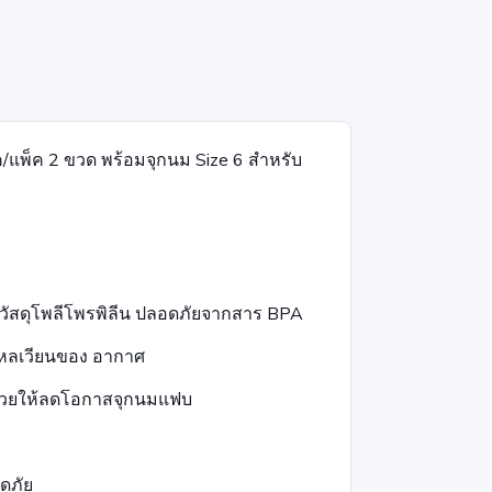
แพ็ค 2 ขวด พร้อมจุกนม Size 6 สำหรับ
กวัสดุโพลีโพรพิลีน ปลอดภัยจากสาร BPA
ไหลเวียนของ อากาศ
ช่วยให้ลดโอกาสจุกนมแฟบ
อดภัย