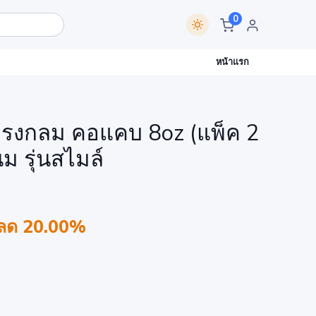
0
หน้าแรก
รงกลม คอแคบ 8oz (แพ็ค 2
ม รุ่นสไมล์
ลด 20.00%