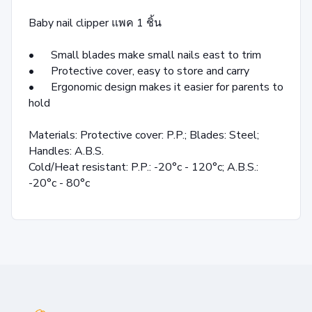
Baby nail clipper แพค 1 ชิ้น
• Small blades make small nails east to trim
• Protective cover, easy to store and carry
• Ergonomic design makes it easier for parents to
hold
Materials: Protective cover: P.P.; Blades: Steel;
Handles: A.B.S.
Cold/Heat resistant: P.P.: -20°c - 120°c; A.B.S.:
-20°c - 80°c