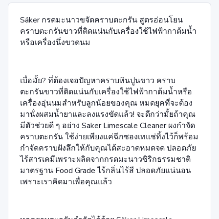
Säker กรดมะนาวขจัดคราบตะกรัน สูตรอ่อนโยน
คราบตะกรันขาวที่ติดแน่นกับเครื่องใช้ไฟฟ้ากาต้มน้ำ
หรือเครื่องนึ่งขวดนม
เบื่อมั้ย? ที่ต้องเจอปัญหาคราบหินปูนขาว คราบ
ตะกรันขาวที่ติดแน่นกับเครื่องใช้ไฟฟ้ากาต้มน้ำหรือ
เครื่องอุ่นนมสำหรับลูกน้อยของคุณ หมดยุคที่จะต้อง
มานั่งผสมน้ำยาและลงแรงขัดแล้ว! จะดีกว่ามั้ยถ้าคุณ
มีตัวช่วยดี ๆ อย่าง Saker Limescale Cleaner ผงกำจัด
คราบตะกรัน ใช้ง่ายเพียงแค่ฉีกซองเทแช่ทิ้งไว้ก็พร้อม
กำจัดคราบฝังลึกให้กับคุณได้สะอาดหมดจด ปลอดภัย
ไร้สารเคมีเพราะผลิตจากกรดมะนาวซิริกธรรมชาติ
มาตรฐาน Food Grade ไร้กลิ่นไร้สี ปลอดภัยแน่นอน
เพราะเราคิดมาเพื่อคุณแล้ว