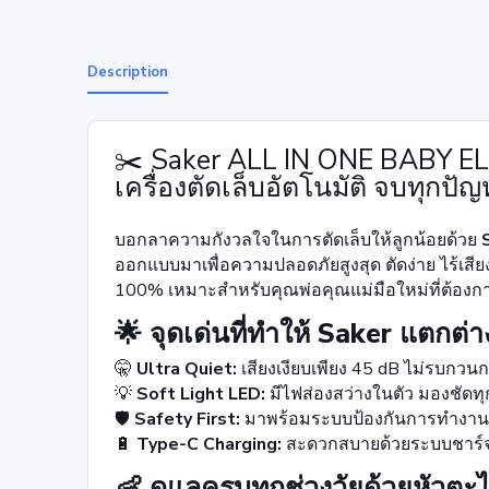
Description
✂️ Saker ALL IN ONE BABY 
เครื่องตัดเล็บอัตโนมัติ จบทุกปัญ
บอกลาความกังวลใจในการตัดเล็บให้ลูกน้อยด้วย
ออกแบบมาเพื่อความปลอดภัยสูงสุด ตัดง่าย ไร้เสียง
100% เหมาะสำหรับคุณพ่อคุณแม่มือใหม่ที่ต้องก
🌟 จุดเด่นที่ทำให้ Saker แตกต่า
🤫
Ultra Quiet:
เสียงเงียบเพียง 45 dB ไม่รบกว
💡
Soft Light LED:
มีไฟส่องสว่างในตัว มองชัด
🛡️
Safety First:
มาพร้อมระบบป้องกันการทำงานเ
🔋
Type-C Charging:
สะดวกสบายด้วยระบบชาร์จไ
👶 ดูแลครบทุกช่วงวัยด้วยหัวตะ