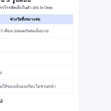
กรรไกรตัดเล็บในตัว (All In One):
ช่วงวัยที่เหมาะสม
 3 เดือน (ปลอดภัยต่อเล็บบาง)
ไป
นให้ขอบเล็บมนเรียบ ไม่ข่วนหน้า
บ