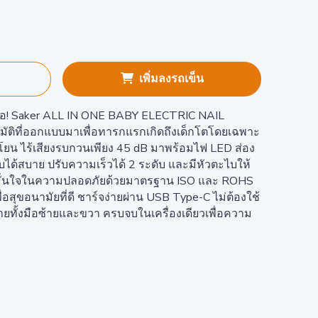
เพิ่มลงรถเข็น
าเนื้อ! Saker ALL IN ONE BABY ELECTRIC NAIL
มัติที่ออกแบบมาเพื่อทารกแรกเกิดถึงเด็กโตโดยเฉพาะ
โยน ไร้เสียงรบกวนเพียง 45 dB มาพร้อมไฟ LED ส่อง
บได้สบาย ปรับความเร็วได้ 2 ระดับ และมีหัวตะไบให้
️ มั่นใจในความปลอดภัยด้วยมาตรฐาน ISO และ ROHS
่อสุขอนามัยที่ดี ชาร์จง่ายผ่าน USB Type-C ไม่ต้องใช้
ง่ายทั้งมือซ้ายและขวา ครบจบในเครื่องเดียวเพื่อความ