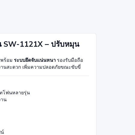
่น SW-1121X – ปรับหมุน
พร้อม
ระบบยึดจับแน่นหนา
รองรับมือถือ
งานสะดวก เพิ่มความปลอดภัยขณะขับขี่
ร์ทโฟนหลายรุ่น
งาน
ศน์