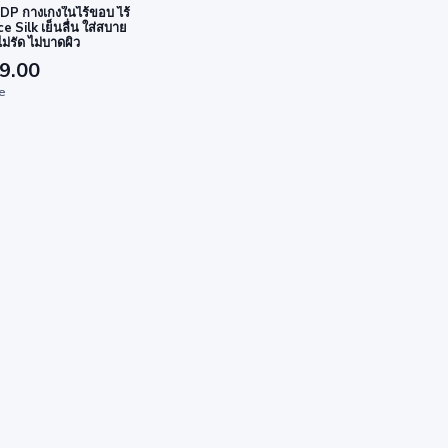
P กางเกงในไร้ขอบ ไร้
ce Silk เย็นลื่น ใส่สบาย
ม่รัด ไม่บาดผิว
9.00
ze