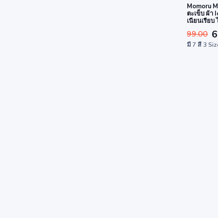
Momoru MD
ตะเข็บ ผ้า I
เนียนเรียบ ไ
6
99.00
มี 7 สี 3 Si