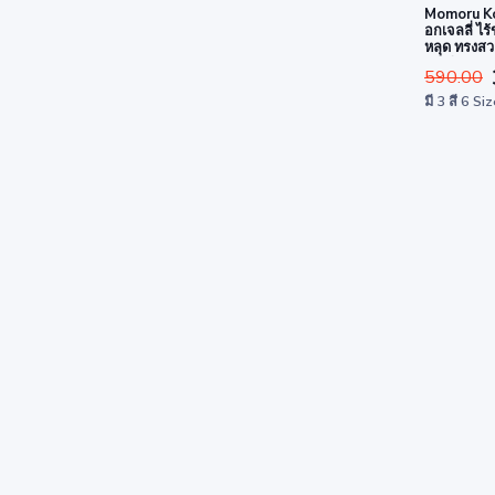
Momoru Ko
อกเจลลี่ ไร
หลุด ทรงสว
พรีเมียม
590.00
มี 3 สี 6 Si