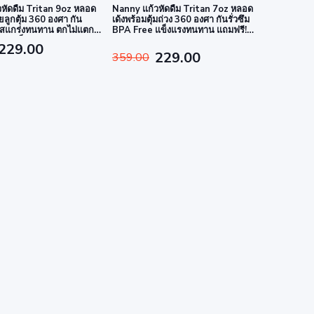
หัดดื่ม Tritan 9oz หลอด
Nanny แก้วหัดดื่ม Tritan 7oz หลอด
ยลูกตุ้ม 360 องศา กัน
เด้งพร้อมตุ้มถ่วง 360 องศา กันรั่วซึม
ุใสแกร่งทนทาน ตกไม่แตก
BPA Free แข็งแรงทนทาน แถมฟรี!
รับเด็ก
กล่องอาหารสูญญากาศ
229.00
229.00
359.00