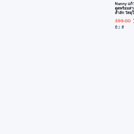
Nanny แก้ว
ดูดพร้อมสา
สำลัก วัสด
ปลอดภัยสำห
399.00
มี 2 สี