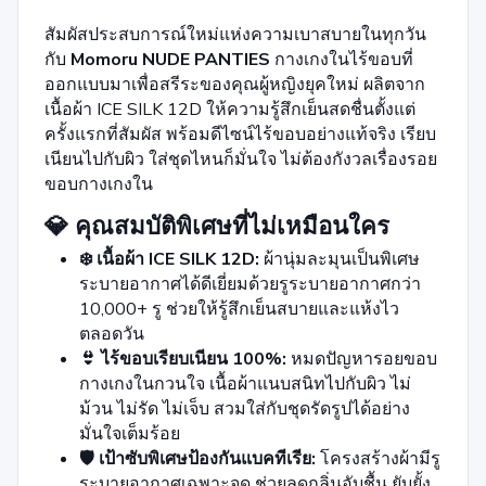
สัมผัสประสบการณ์ใหม่แห่งความเบาสบายในทุกวัน
กับ
Momoru NUDE PANTIES
กางเกงในไร้ขอบที่
ออกแบบมาเพื่อสรีระของคุณผู้หญิงยุคใหม่ ผลิตจาก
เนื้อผ้า ICE SILK 12D ให้ความรู้สึกเย็นสดชื่นตั้งแต่
ครั้งแรกที่สัมผัส พร้อมดีไซน์ไร้ขอบอย่างแท้จริง เรียบ
เนียนไปกับผิว ใส่ชุดไหนก็มั่นใจ ไม่ต้องกังวลเรื่องรอย
ขอบกางเกงใน
💎 คุณสมบัติพิเศษที่ไม่เหมือนใคร
❄️ เนื้อผ้า ICE SILK 12D:
ผ้านุ่มละมุนเป็นพิเศษ
ระบายอากาศได้ดีเยี่ยมด้วยรูระบายอากาศกว่า
10,000+ รู ช่วยให้รู้สึกเย็นสบายและแห้งไว
ตลอดวัน
👙 ไร้ขอบเรียบเนียน 100%:
หมดปัญหารอยขอบ
กางเกงในกวนใจ เนื้อผ้าแนบสนิทไปกับผิว ไม่
ม้วน ไม่รัด ไม่เจ็บ สวมใส่กับชุดรัดรูปได้อย่าง
มั่นใจเต็มร้อย
🛡️ เป้าซับพิเศษป้องกันแบคทีเรีย:
โครงสร้างผ้ามีรู
ระบายอากาศเฉพาะจุด ช่วยลดกลิ่นอับชื้น ยับยั้ง