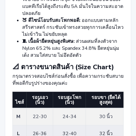
แบคทีเรียได้สูงถึงระดับ 5A มั่นใจในความสะอาด
ปลอดภัย
🍑 ดีไซน์โอบรับสะโพกพอดี:
ออกแบบตามหลัก
สรีรศาสตร์ กระชับเข้าทรงสวยทุกการเคลื่อนไหว
ไม่เข้าวิน ไม่ขยับหลุด
🧵 เนื้อผ้ายืดหยุ่นสูงพิเศษ:
ส่วนผสมที่ลงตัวจาก
Nylon 65.2% และ Spandex 34.8% ยืดหยุ่นนุ่ม
เด้ง สวมใส่สบาย ไม่อึดอัดตัว
📐 ตารางขนาดสินค้า (Size Chart)
กรุณาตรวจสอบไซส์ก่อนสั่งซื้อ เพื่อความกระชับสบาย
ที่พอดีกับรูปร่างของคุณค่ะ
รอบเอว
รอบสะโพก
รอบขา (ยืดได้
ไซส์
(นิ้ว)
(นิ้ว)
สูงสุด)
M
22-30
24-34
30 นิ้ว
L
26-36
32-40
32 นิ้ว