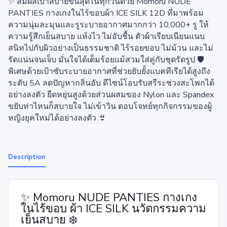
✨ สัมผัสเบาสบายขั้นสุดในทุกวันด้วย Momoru NUDE
PANTIES กางเกงในไร้ขอบผ้า ICE SILK 12D ที่มาพร้อม
ความนุ่มละมุนและรูระบายอากาศมากกว่า 10,000+ รู ให้
ความรู้สึกเย็นสบาย แห้งไว ไม่อับชื้น ตัวผ้าเรียบเนียนแนบ
สนิทไปกับผิวอย่างเป็นธรรมชาติ ไร้รอยขอบ ไม่ม้วน และไม่
รัดแน่นจนเจ็บ มั่นใจได้เต็มร้อยแม้สวมใส่คู่กับชุดรัดรูป 🛡️
พิเศษด้วยเป้าซับระบายอากาศที่ช่วยยับยั้งแบคทีเรียได้สูงถึง
ระดับ 5A ลดปัญหากลิ่นอับ ดีไซน์โอบรับสรีระช่วงสะโพกได้
อย่างลงตัว ยืดหยุ่นสูงด้วยส่วนผสมของ Nylon และ Spandex
ขยับท่าไหนก็สบายใจ ไม่เข้าวิน ตอบโจทย์ทุกกิจกรรมของผู้
หญิงยุคใหม่ได้อย่างลงตัว 👙
Description
✨ Momoru NUDE PANTIES กางเกง
ในไร้ขอบ ผ้า ICE SILK นวัตกรรมความ
เย็นสบาย ❄️