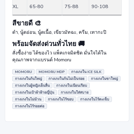
XL
65-80
75-88
90-108
สีขายดี 🎨
ดำ, นู้ดอ่อน, นู้ดเนื้อ, เขียวมัทฉะ, ครีม, เทากะปิ
พร้อมจัดส่งด่วนทั่วไทย 🚚
สั่งซื้อง่าย ได้ของไว แพ็คเกจมิดชิด มั่นใจได้ใน
คุณภาพจากแบรนด์ Momoru
MOMORU
MOMORU MDP
กางเกงใน ICE SILK
กางเกงในก้นใหญ่
กางเกงในก้นไม่เป็นรอย
กางเกงในขาใหญ่
กางเกงในผู้หญิงเย็นลื่น
กางเกงในเนียนเรียบ
กางเกงในเป้าผ้าฝ้ายญี่ปุ่น
กางเกงในใส่สบาย
กางเกงในไม่ม้วน
กางเกงในไร้ขอบ
กางเกงในไร้ตะเข็บ
กางเกงในไร้รอยต่อ