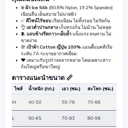
❄️
ผ้า Ice Silk
(80.8% Nylon, 19.2% Spandex)
เนียนลื่น เย็นสบาย ไม่บาดผิว
✅
ดีไซน์ไร้ขอบ
เรียบเนียน ไม่ทิ้งรอย ไม่รัดก้น
👌
เอวต่ำปานกลาง
เก็บทรงก้น ไม่ม้วน ไม่หลุด
🧵
แถบข้างรีดกาว+เย็บย้ำ
แข็งแรง ทนทาน ไม่
ขาดง่าย
🌸
เป้าผ้า Cotton ญี่ปุ่น 100%
แอนตี้แบคทีเรีย
ระดับ 7A ระบายอากาศเยี่ยม
❤️ เหมาะกับรูปร่างหลากหลาย โดยเฉพาะสาว
ก้นใหญ่หรือขาใหญ่
ตารางแนะนำขนาด 📏
ไซส์
น้ำหนัก (กก.)
เอว (ซม.)
สะโพก (ซม.)
M
40-50
55-78
70-88
L
50-65
70-83
80-98